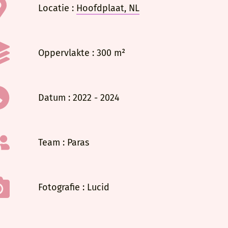
Locatie :
Hoofdplaat, NL
zende schuur tot
rchitecturale
Oppervlakte : 300 m²
door de
Datum : 2022 - 2024
ekleed met
anningsruimte.
 schakelruimte
ngedeelte en de
Team : Paras
, verleden
Fotografie : Lucid
bleke houten
mertegels en
te eettafel,