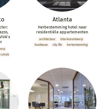
to
Atlanta
cter:
Herbestemming hotel naar
azzo,
residentiële appartementen
VIVA’s
archi­tectuur
interieur­ontwerp
ur
houtbouw
city life
herbestemming
werp
collab