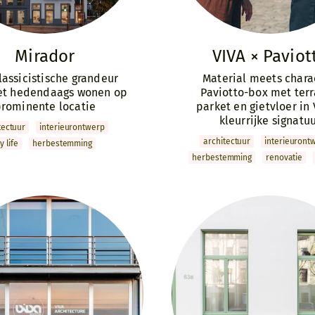
Mirador
VIVA × Paviot
assicistische grandeur
Material meets chara
t hedendaags wonen op
Paviotto-box met terr
rominente locatie
parket en gietvloer in 
kleurrijke signatu
­tectuur
interieur­ontwerp
archi­tectuur
interieur­ont
ty life
herbestemming
herbestemming
renovatie