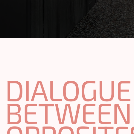
DIALOGUE
­BETWEEN
sluiten