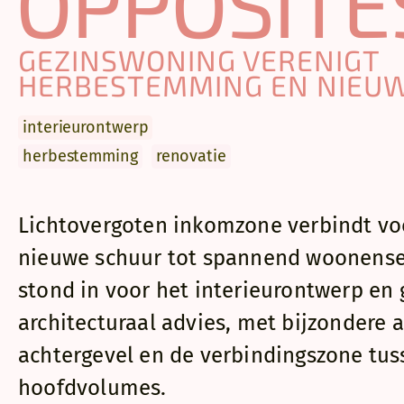
­OPPOSITE
GEZINSWONING VERENIGT
Dit project tra
HERBESTEMMING EN NIE
een hedendaagse
entiteiten samen
interieur­ontwerp
Elk deel behoudt
herbestemming
renovatie
bakstenen gevel
verticaal onbeh
Lichtovergoten inkomzone verbindt vo
Tussen beide we
met frontaal zic
nieuwe schuur tot spannend woonense
ingetogen schuu
stond in voor het interieurontwerp en 
Het centrale the
architecturaal advies, met bijzondere 
versus heden. Bi
achtergevel en de verbindingszone tus
vloeren en kleu
hoofdvolumes.
helderrood schr