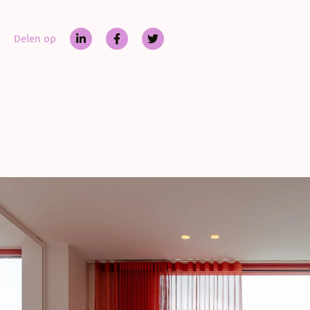
vervaardigd uit
toe.
Delen op
Het nieuwe verb
rode raamprofiel
vormt het een m
In de schuur ver
tactiele materia
gebaseerd op te
aangebrachte pl
Het resultaat is
overvloeien: een
schaduw.