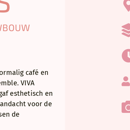
S
nsformeert een voormalige winkel-café en een aangren
UWBOUW
 woonplek. Een nieuw tussenvolume brengt de twee a
 in één ruimtelijk verhaal.
 zijn eigen karakter: het oude café blijft herkenbaar 
 en werd herbestemd tot woning. De nieuwe schuur, b
andeld hout, fungeert als een donkere, intieme ontsp
ormalig café en
rd een inkom geplaatst die baadt in het daglicht: een
ht op de tuin en zijdelings toegang tot het lichte woo
mble. VIVA
r.
gaf esthetisch en
ma is contrast: licht versus donker, ruw versus verfijnd
aandacht voor de
nnen is de woning licht en tactiel, met witte muren, 
sen de
rrijke accenten zoals de zachtroze keuken, roze badka
ijnwerk met bijpassende gordijnen. De op maat gemaak