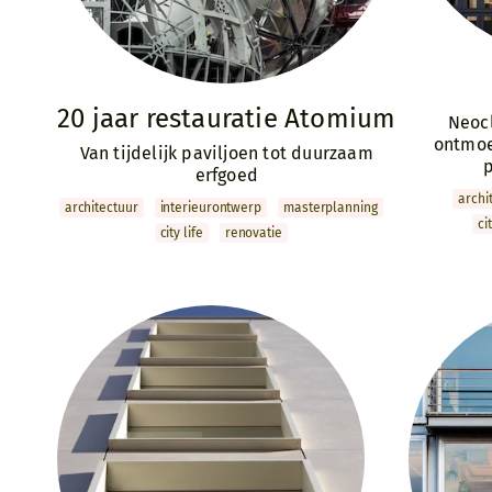
20 jaar restauratie Atomium
Neocl
ontmoe
Van tijdelijk paviljoen tot duurzaam
p
erfgoed
archi
archi­tectuur
interieur­ontwerp
master­­planning
ci
city life
renovatie