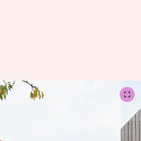
poëtische laag
Met dezelfde
tta vloertegels
iepe tinten en
alkeuze is
handmatig
terrazzovloer.
 in elkaar
el van licht en