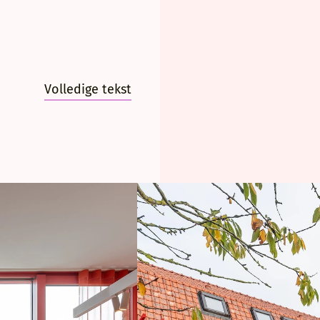
 de oude platanen van de Antwerpse Leien, voegt een 
indingsvolume vormt een brug tussen twee werelden. 
en als in de woning, maar met contrasterende terraco
Volledige tekst
arkante overgangszone tussen woning en schuur.
andert de sfeer volledig: donkere wandafwerkingen, d
len creëren een plek voor rust en reflectie. De materia
xtuur en veroudering met onder meer gebeitst hout, 
eister, oude houten balken en een levendige, donkere 
 een verrassend ensemble waarin contrasterende sferen
 evenwichtsoefening tussen kleur, materiaal en het sp