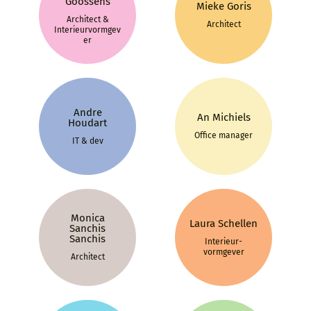
Goossens
Mieke Goris
Architect &
Architect
Interieurvormgev
er
Andre
An Michiels
Houdart
Office manager
IT & dev
Monica
Laura Schellen
Sanchis
Sanchis
Interieur­
vormgever
Architect