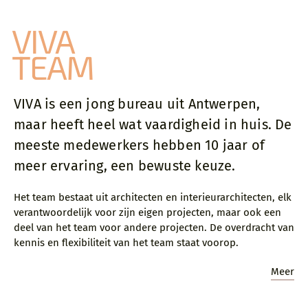
VIVA
sluiten
TEAM
Sylvie richtte VIVA Architecture in 2012 op.
Nadat ze in 1997 afstudeerde als architect aan
VIVA is een jong bureau uit Antwerpen,
Sint-Lucas Brussel met mentor Vincent Van
maar heeft heel wat vaardigheid in huis. De
Duysen, begint ze haar professionele
loopbaan bij Mecanoo Architecten in
meeste medewerkers hebben 10 jaar of
Nederland, waar ze verschillende grote
meer ervaring, een bewuste keuze.
projecten beheert als projectarchitect. Vier jaar
later zet ze haar internationale carrière voort
Het team bestaat uit architecten en interieurarchitecten, elk
op het Londense bureau van Erick van Egeraat
verantwoordelijk voor zijn eigen projecten, maar ook een
Associated Architects. In 2003 keert ze terug
deel van het team voor andere projecten. De overdracht van
naar België om zich bij Conix Architects aan te
kennis en flexibiliteit van het team staat voorop.
sluiten, waar ze tussen 2005 en 2012 partner en
aandeelhouder was.
Meer
Tijdens speciale gelegenheden is Sylvie jurylid
voor architectuurwedstrijden en