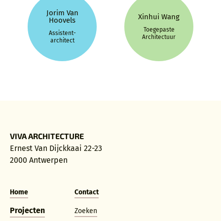
Jorim Van
Xinhui Wang
Hoovels
Toegepaste
Assistent-
Architectuur
architect
VIVA ARCHITECTURE
Ernest Van Dijckkaai 22-23
2000 Antwerpen
Home
Contact
Projecten
Zoeken